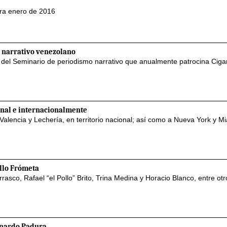
para enero de 2016
 narrativo venezolano
e del Seminario de periodismo narrativo que anualmente patrocina Ciga
nal e internacionalmente
alencia y Lechería, en territorio nacional; así como a Nueva York y M
illo Frómeta
asco, Rafael “el Pollo” Brito, Trina Medina y Horacio Blanco, entre otr
onardo Padura