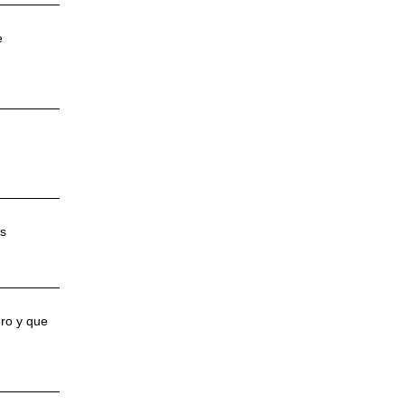
e
os
ero y que