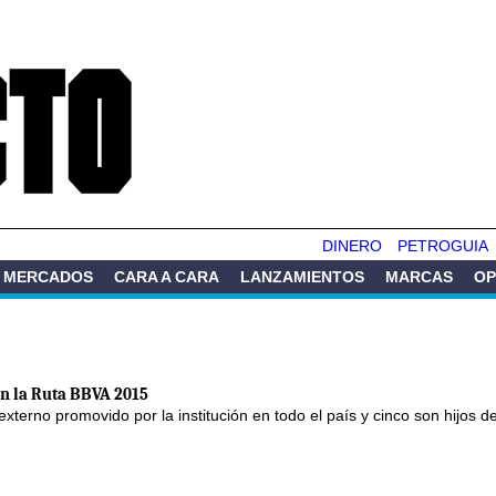
Pasar al
contenido
principal
DINERO
PETROGUIA
MERCADOS
CARA A CARA
LANZAMIENTOS
MARCAS
OP
en la Ruta BBVA 2015
xterno promovido por la institución en todo el país y cinco son hijos d