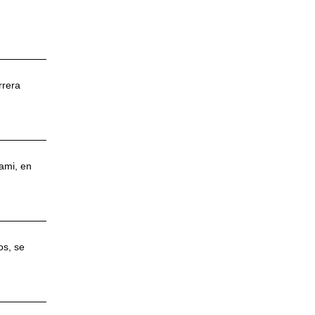
rrera
iami, en
os, se