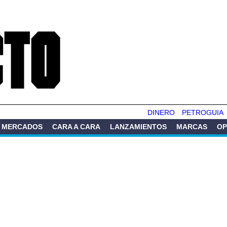
Pasar al
contenido
principal
DINERO
PETROGUIA
MERCADOS
CARA A CARA
LANZAMIENTOS
MARCAS
OP