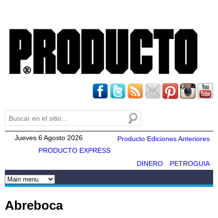
Pasar al
contenido
principal
Buscar
Formulario de búsqueda
Jueves 6 Agosto 2026
Producto Ediciones Anteriores
PRODUCTO EXPRESS
DINERO
PETROGUIA
Abreboca