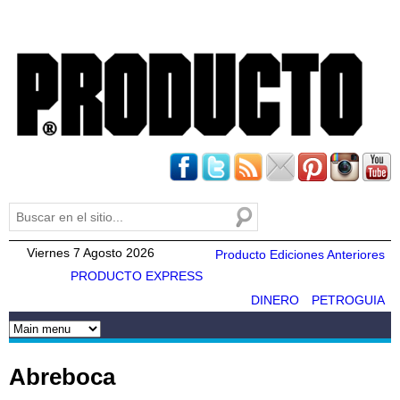
Pasar al
contenido
principal
Buscar
Formulario de búsqueda
Viernes 7 Agosto 2026
Producto Ediciones Anteriores
PRODUCTO EXPRESS
DINERO
PETROGUIA
Abreboca