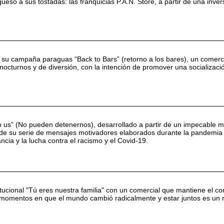
eso a sus tostadas: las franquicias P.A.N. Store, a partir de una inver
 su campaña paraguas “Back to Bars” (retorno a los bares), un comerc
 nocturnos y de diversión, con la intención de promover una socializaci
op us” (No pueden detenernos), desarrollado a partir de un impecable 
a de su serie de mensajes motivadores elaborados durante la pandemia
ncia y la lucha contra el racismo y el Covid-19.
tucional "Tú eres nuestra familia" con un comercial que mantiene el c
n momentos en que el mundo cambió radicalmente y estar juntos es un 