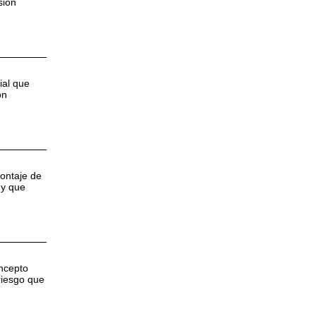
sión
ial que
ón
montaje de
 y que
oncepto
riesgo que