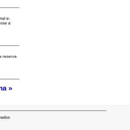
nal e-
dose a
a reserva
ma »
vados