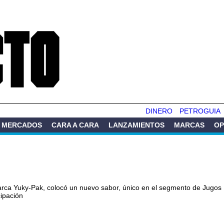
Pasar al
contenido
principal
DINERO
PETROGUIA
MERCADOS
CARA A CARA
LANZAMIENTOS
MARCAS
OP
rca Yuky-Pak, colocó un nuevo sabor, único en el segmento de Jugos I
cipación