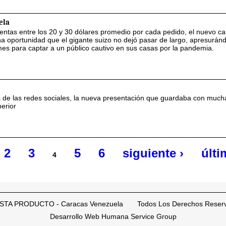
ela
entas entre los 20 y 30 dólares promedio por cada pedido, el nuevo ca
 oportunidad que el gigante suizo no dejó pasar de largo, apresurán
mes para captar a un público cautivo en sus casas por la pandemia.
és de las redes sociales, la nueva presentación que guardaba con much
erior
2
3
5
6
siguiente ›
últi
4
STA PRODUCTO - Caracas Venezuela Todos Los Derechos Reser
Desarrollo Web Humana Service Group