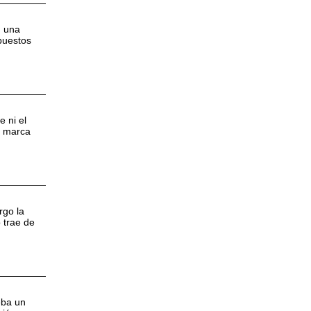
n una
puestos
 ni el
a marca
rgo la
 trae de
eba un