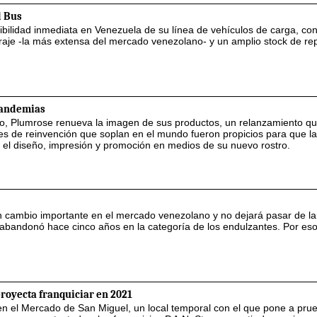
d Bus
ibilidad inmediata en Venezuela de su línea de vehículos de carga, co
etraje -la más extensa del mercado venezolano- y un amplio stock de re
pandemias
o, Plumrose renueva la imagen de sus productos, un relanzamiento que
ires de reinvención que soplan en el mundo fueron propicios para que l
en el diseño, impresión y promoción en medios de su nuevo rostro.
 cambio importante en el mercado venezolano y no dejará pasar de la
 abandonó hace cinco años en la categoría de los endulzantes. Por eso
proyecta franquiciar en 2021
en el Mercado de San Miguel, un local temporal con el que pone a pru