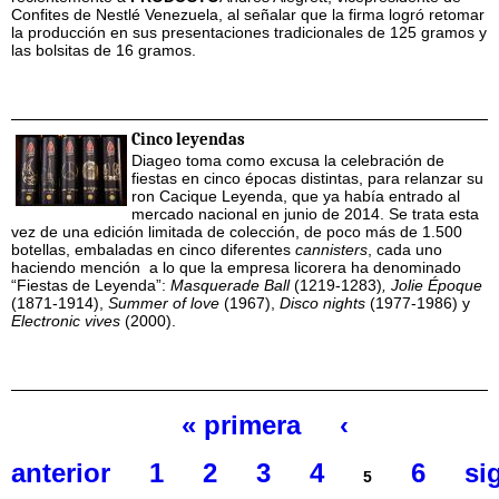
Confites de Nestlé Venezuela, al señalar que la firma logró retomar
la producción en sus presentaciones tradicionales de 125 gramos y
las bolsitas de 16 gramos.
Cinco leyendas
Diageo toma como excusa la celebración de
fiestas en cinco épocas distintas, para relanzar su
ron Cacique Leyenda, que ya había entrado al
mercado nacional en junio de 2014. Se trata esta
vez de una edición limitada de colección, de poco más de 1.500
botellas, embaladas en cinco diferentes
cannisters
, cada uno
haciendo mención a lo que la empresa licorera ha denominado
“Fiestas de Leyenda”:
Masquerade Ball
(1219-1283)
,
Jolie Époque
(1871-1914),
Summer of love
(1967),
Disco nights
(1977-1986) y
Electronic vives
(2000).
« primera
‹
Páginas
anterior
1
2
3
4
6
si
5