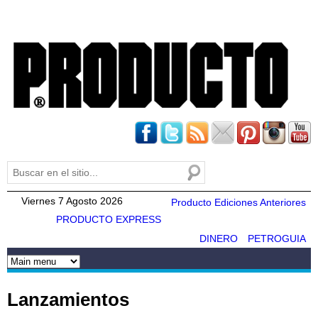
Pasar al
contenido
principal
Buscar
Formulario de búsqueda
Viernes 7 Agosto 2026
Producto Ediciones Anteriores
PRODUCTO EXPRESS
DINERO
PETROGUIA
Lanzamientos