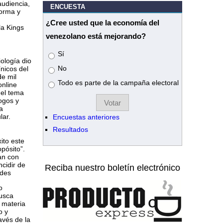
udiencia,
ENCUESTA
forma y
,
¿Cree usted que la economía del
la Kings
venezolano está mejorando?
Opciones
Sí
ología dio
No
ínicos del
e mil
Todo es parte de la campaña electoral
online
el tema
ogos y
a
lar.
Encuestas anteriores
Resultados
ito este
pósito”.
an con
ncidir de
Reciba nuestro boletín electrónico
ades
o
usca
 materia
o y
vés de la