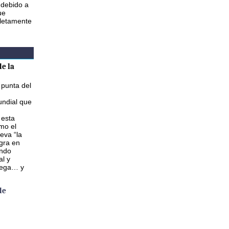
 debido a
ue
letamente
e la
 punta del
ndial que
 esta
mo el
eva “la
gra en
ando
al y
lega… y
de