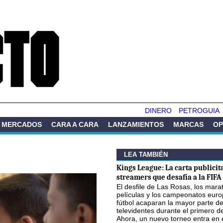
Pasar al
contenido
principal
DINERO
PETROGUIA
MERCADOS
CARA A CARA
LANZAMIENTOS
MARCAS
OP
LEA TAMBIÉN
Kings League: La carta publicita
streamers que desafía a la FIFA
El desfile de Las Rosas, los mar
películas y los campeonatos eur
fútbol acaparan la mayor parte de
televidentes durante el primero d
Ahora, un nuevo torneo entra en