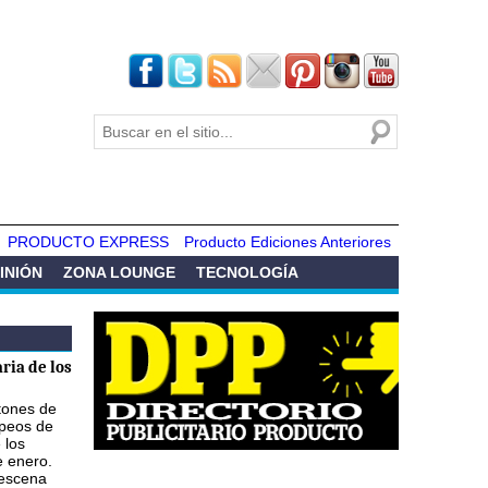
Buscar
Formulario de
búsqueda
PRODUCTO EXPRESS
Producto Ediciones Anteriores
INIÓN
ZONA LOUNGE
TECNOLOGÍA
ria de los
atones de
opeos de
 los
e enero.
 escena