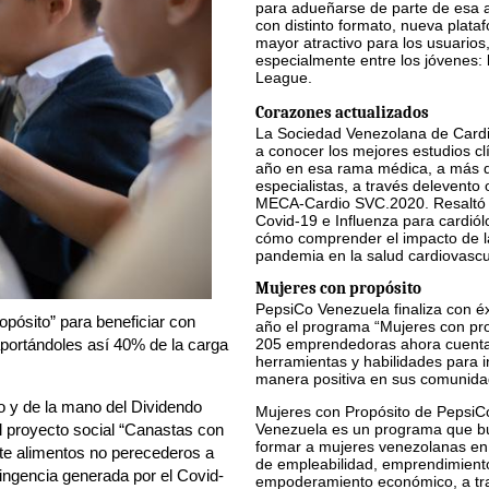
para adueñarse de parte de esa a
con distinto formato, nueva plata
mayor atractivo para los usuarios
especialmente entre los jóvenes: 
League.
Corazones actualizados
La Sociedad Venezolana de Cardi
a conocer los mejores estudios cl
año en esa rama médica, a más d
especialistas, a través delevento 
MECA-Cardio SVC.2020. Resaltó 
Covid-19 e Influenza para cardiól
cómo comprender el impacto de l
pandemia en la salud cardiovascu
Mujeres con propósito
PepsiCo Venezuela finaliza con éx
pósito” para beneficiar con
año el programa “Mujeres con pro
portándoles así 40% de la carga
205 emprendedoras ahora cuent
herramientas y habilidades para i
manera positiva en sus comunid
 y de la mano del Dividendo
Mujeres con Propósito de PepsiC
l proyecto social “Canastas con
Venezuela es un programa que b
formar a mujeres venezolanas en
te alimentos no perecederos a
de empleabilidad, emprendimient
tingencia generada por el Covid-
empoderamiento económico, a tra