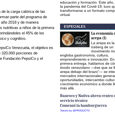
educación y formación. Este año,
la pandemia del Covid-19, tuvo q
transformarse a un formato comp
 de la carga calórica de las
virtual.
forman parte del programa de
l año 2018 y de manera
ESPECIALES
nutritivas a niños de la primera
 brindándoles el 45% de los
La economía d
arepa (I)
sico y cognitivo.
La arepa es la
iceberg de un
psiCo Venezuela, el objetivo es
movimiento mu
e 320.000 porciones de
engloba gastronomía, cultura,
de Fundación PepsiCo y el
emprendimiento e innovación. En
primera entrega, hablamos de có
éxodo venezolano —ése que se ll
arepa debajo del brazo”— se inte
mercados internacionales gener
oportunidades, intercambio cultur
crecimiento económico a donde l
más allá.
Banesco y Nativa abren centro 
servicio técnico
Comenzó la hamburguerra
Tweets by @PRODUCTO