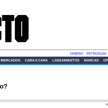
Pasar al
contenido
principal
DINERO
PETROGUIA
MERCADOS
CARA A CARA
LANZAMIENTOS
MARCAS
OP
do?
2