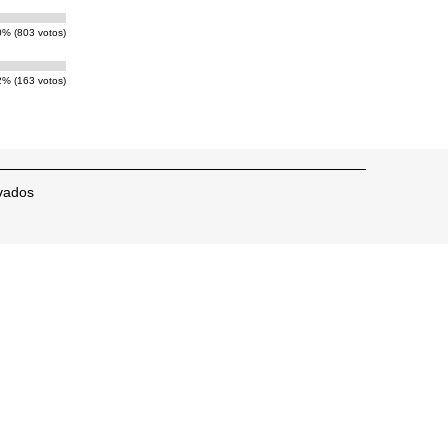
0% (803 votos)
2% (163 votos)
vados