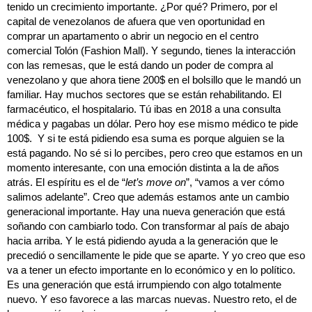
tenido un crecimiento importante. ¿Por qué? Primero, por el
capital de venezolanos de afuera que ven oportunidad en
comprar un apartamento o abrir un negocio en el centro
comercial Tolón (Fashion Mall). Y segundo, tienes la interacción
con las remesas, que le está dando un poder de compra al
venezolano y que ahora tiene 200$ en el bolsillo que le mandó un
familiar. Hay muchos sectores que se están rehabilitando. El
farmacéutico, el hospitalario. Tú ibas en 2018 a una consulta
médica y pagabas un dólar. Pero hoy ese mismo médico te pide
100$. Y si te está pidiendo esa suma es porque alguien se la
está pagando. No sé si lo percibes, pero creo que estamos en un
momento interesante, con una emoción distinta a la de años
atrás. El espíritu es el de “
let’s move on
”, “vamos a ver cómo
salimos adelante”. Creo que además estamos ante un cambio
generacional importante. Hay una nueva generación que está
soñando con cambiarlo todo. Con transformar al país de abajo
hacia arriba. Y le está pidiendo ayuda a la generación que le
precedió o sencillamente le pide que se aparte. Y yo creo que eso
va a tener un efecto importante en lo económico y en lo político.
Es una generación que está irrumpiendo con algo totalmente
nuevo. Y eso favorece a las marcas nuevas. Nuestro reto, el de