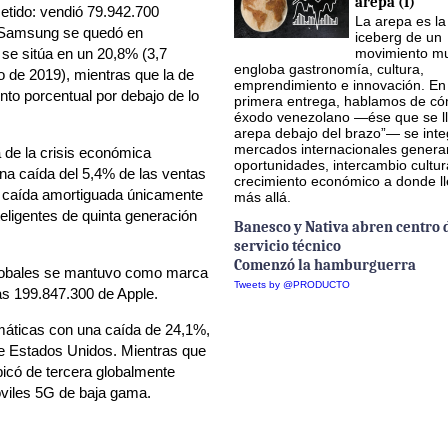
arepa (I)
etido: vendió 79.942.700
La arepa es la
e Samsung se quedó en
iceberg de un
se sitúa en un 20,8% (3,7
movimiento mu
engloba gastronomía, cultura,
 de 2019), mientras que la de
emprendimiento e innovación. En
o porcentual por debajo de lo
primera entrega, hablamos de có
éxodo venezolano —ése que se ll
arepa debajo del brazo”— se inte
mercados internacionales gener
 de la crisis económica
oportunidades, intercambio cultur
na caída del 5,4% de las ventas
crecimiento económico a donde l
a caída amortiguada únicamente
más allá.
teligentes de quinta generación
Banesco y Nativa abren centro 
servicio técnico
Comenzó la hamburguerra
globales se mantuvo como marca
Tweets by @PRODUCTO
as 199.847.300 de Apple.
máticas con una caída de 24,1%,
de Estados Unidos. Mientras que
bicó de tercera globalmente
óviles 5G de baja gama.