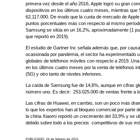
primera vez desde el año 2016, Apple logró su gran com
dispositivos en los últimos cuatro meses, mientras qu
62.117.000. De modo que la cuota de mercado de Apple 
puntos porcentuales más con respecto al mismo período
Samsung se sitúa en un 16,2%, aproximadamente (1 punt
que reportó en 2019).
El estudio de Gartner Inc señala además que, por causa
ocasionada por pandemia, el sector ha experimentado u
globales de teléfonos móviles con respecto a 2019. Un
en los últimos cuatro meses por la venta de teléfonos in
(5G) y otro tanto de niveles inferiores.
La caída de Samsung fue de 14,6%, aunque en cifras 
número uno. Es decir: 253.025.000 de ventas frente a l
Las cifras de Huawei, en cambio, son un poco más dra
lo que los expertos han al bloqueo comercial por parte 
la china Xiaomi reportó un crecimiento del 33,9% y se u
debido sobre todo a los precios competitivos de sus m
PUBLICADO: 24 de febrero de 2021