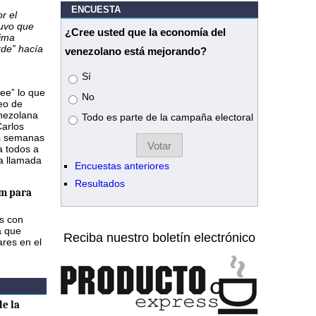
ENCUESTA
r el
tuvo que
¿Cree usted que la economía del
tima
rde” hacía
venezolano está mejorando?
Opciones
Sí
ee” lo que
No
eo de
enezolana
Todo es parte de la campaña electoral
Carlos
os semanas
a todos a
na llamada
Encuestas anteriores
Resultados
m para
as con
a que
Reciba nuestro boletín electrónico
ares en el
e la