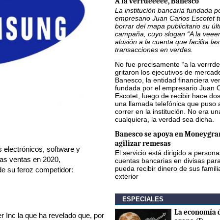
A la verrdeeeee, Banesco
La institución bancaria fundada po
empresario Juan Carlos Escotet 
borrar del mapa publicitario su úl
campaña, cuyo slogan “A la veee
alusión a la cuenta que facilita las
transacciones en verdes.
No fue precisamente “a la verrrde
gritaron los ejecutivos de mercad
Banesco, la entidad financiera v
fundada por el empresario Juan 
Escotet, luego de recibir hace d
una llamada telefónica que puso 
correr en la institución. No era u
cualquiera, la verdad sea dicha.
Banesco se apoya en Moneygra
agilizar remesas
 electrónicos, software y
El servicio está dirigido a person
 las ventas en 2020,
cuentas bancarias en divisas par
pueda recibir dinero de sus famili
de su feroz competidor:
exterior
ESPECIALES
La economía d
r Inc la que ha revelado que, por