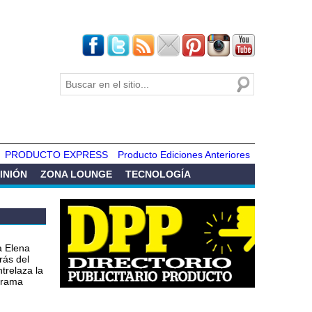
Buscar
Formulario de
búsqueda
PRODUCTO EXPRESS
Producto Ediciones Anteriores
INIÓN
ZONA LOUNGE
TECNOLOGÍA
a Elena
rás del
ntrelaza la
 drama