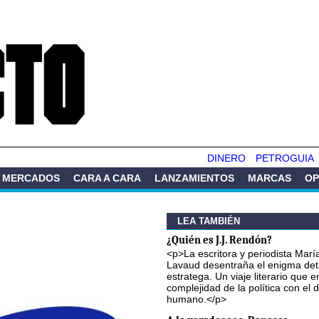
Pasar al
contenido
principal
DINERO
PETROGUIA
MERCADOS
CARA A CARA
LANZAMIENTOS
MARCAS
OP
LEA TAMBIÉN
¿Quién es J.J. Rendón?
<p>La escritora y periodista Marí
Lavaud desentraña el enigma det
estratega. Un viaje literario que e
complejidad de la política con el
humano.</p>