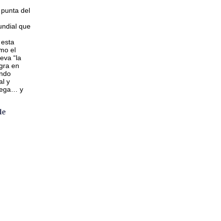
 punta del
ndial que
 esta
mo el
eva “la
gra en
ando
al y
lega… y
de