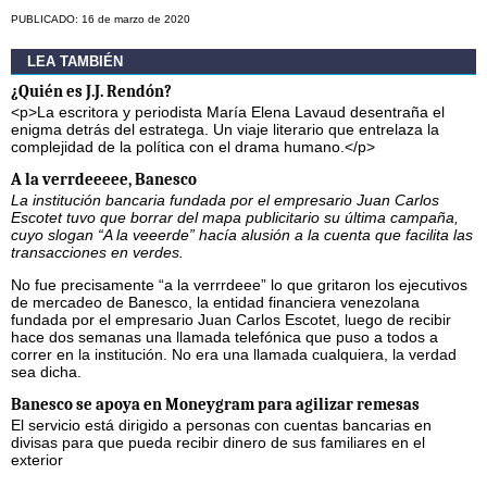
PUBLICADO: 16 de marzo de 2020
LEA TAMBIÉN
¿Quién es J.J. Rendón?
<p>La escritora y periodista María Elena Lavaud desentraña el
enigma detrás del estratega. Un viaje literario que entrelaza la
complejidad de la política con el drama humano.</p>
A la verrdeeeee, Banesco
La institución bancaria fundada por el empresario Juan Carlos
Escotet tuvo que borrar del mapa publicitario su última campaña,
cuyo slogan “A la veeerde” hacía alusión a la cuenta que facilita las
transacciones en verdes.
No fue precisamente “a la verrrdeee” lo que gritaron los ejecutivos
de mercadeo de Banesco, la entidad financiera venezolana
fundada por el empresario Juan Carlos Escotet, luego de recibir
hace dos semanas una llamada telefónica que puso a todos a
correr en la institución. No era una llamada cualquiera, la verdad
sea dicha.
Banesco se apoya en Moneygram para agilizar remesas
El servicio está dirigido a personas con cuentas bancarias en
divisas para que pueda recibir dinero de sus familiares en el
exterior