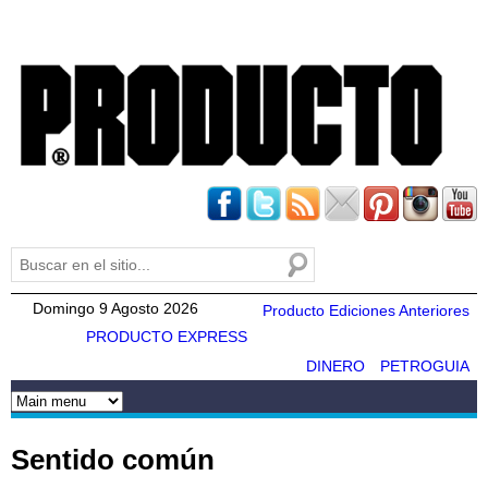
Pasar al
contenido
principal
Buscar
Formulario de búsqueda
Domingo 9 Agosto 2026
Producto Ediciones Anteriores
PRODUCTO EXPRESS
DINERO
PETROGUIA
Sentido común