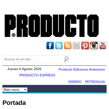
Pasar al
contenido
principal
Buscar
Formulario de búsqueda
Jueves 6 Agosto 2026
Producto Ediciones Anteriores
PRODUCTO EXPRESS
DINERO
PETROGUIA
Portada