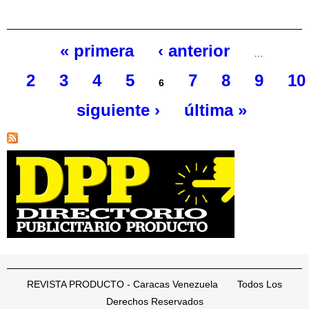
« primera
‹ anterior
…
Páginas
2
3
4
5
7
8
9
10
6
siguiente ›
última »
REVISTA PRODUCTO - Caracas Venezuela Todos Los
Derechos Reservados