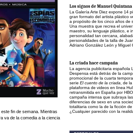
Los signos de Manuel Quintana 
La Galería Arte Diez expone 14 p
gran formato del artista plástico
a propósito de los cinco años de 
Una muestra que recrea el univer
maestro, su lenguaje plástico, e i
personalidad tan cercana, alabad
personalidades de la talla de Jua
Adriano González León y Miguel O
La criada hace campaña
La agencia publicitaria española 
Despensa está detrás de la cam
promocional de la cuarta tempora
serie
El cuento de la criada
, de la
plataforma de videos en línea Hul
retransmitida en España por HBO
campaña intensa que subraya las
diferencias de sexo en una socie
totalitaria como la de la ficción de
 este fin de semana. Mientras
¿Cualquier parecido con la reali
ra va de la comedia a la ciencia