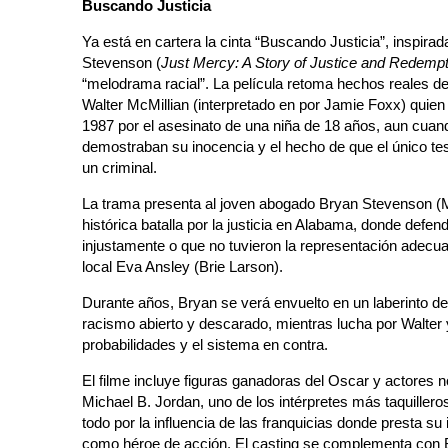
Buscando Justicia
Ya está en cartera la cinta “Buscando Justicia”, inspirad
Stevenson (
Just Mercy: A Story of Justice and Redempt
“melodrama racial”. La película retoma hechos reales de
Walter McMillian (interpretado en por Jamie Foxx) quien
1987 por el asesinato de una niña de 18 años, aun cuan
demostraban su inocencia y el hecho de que el único te
un criminal.
La trama presenta al joven abogado Bryan Stevenson (M
histórica batalla por la justicia en Alabama, donde defe
injustamente o que no tuvieron la representación adecua
local Eva Ansley (Brie Larson).
Durante años, Bryan se verá envuelto en un laberinto de
racismo abierto y descarado, mientras lucha por Walter 
probabilidades y el sistema en contra.
El filme incluye figuras ganadoras del Oscar y actores
Michael B. Jordan, uno de los intérpretes más taquillero
todo por la influencia de las franquicias donde presta s
como héroe de acción. El casting se complementa con 