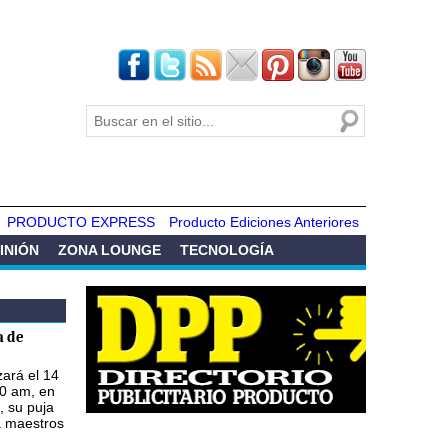
Buscar
Formulario de
búsqueda
PRODUCTO EXPRESS
Producto Ediciones Anteriores
INIÓN
ZONA LOUNGE
TECNOLOGÍA
a de
zará el 14
00 am, en
, su puja
a maestros