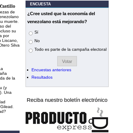
ENCUESTA
Castillo
iezas de
¿Cree usted que la economía del
 venezolano
su muerte.
venezolano está mejorando?
so del
ncluso su
Opciones
Sí
a por
n Liscano,
No
tero Silva
Todo es parte de la campaña electoral
La
Encuestas anteriores
paña
Resultados
da de la
u (y
). Una
Reciba nuestro boletín electrónico
dad
 Gilead.
dad?