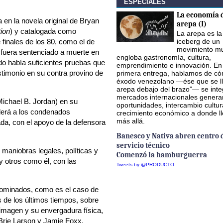
ESPECIALES
La economía d
a en la novela original de Bryan
arepa (I)
ion
) y catalogada como
La arepa es la
iceberg de un
 finales de los 80, como el de
movimiento mu
 fuera sentenciado a muerte en
engloba gastronomía, cultura,
do había suficientes pruebas que
emprendimiento e innovación. En
stimonio en su contra provino de
primera entrega, hablamos de có
éxodo venezolano —ése que se ll
arepa debajo del brazo”— se inte
mercados internacionales gener
ichael B. Jordan) en su
oportunidades, intercambio cultur
nderá a los condenados
crecimiento económico a donde l
más allá.
da, con el apoyo de la defensora
Banesco y Nativa abren centro 
servicio técnico
 maniobras legales, políticas y
Comenzó la hamburguerra
y otros como él, con las
Tweets by @PRODUCTO
 nominados, como es el caso de
s de los últimos tiempos, sobre
u imagen y su envergadura física,
Brie Larson y Jamie Foxx.