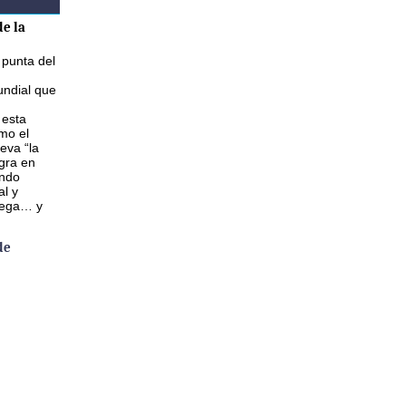
e la
 punta del
ndial que
 esta
mo el
eva “la
gra en
ando
al y
lega… y
de