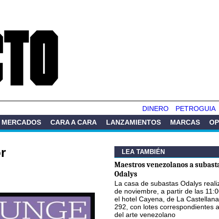
Pasar al
contenido
principal
DINERO
PETROGUIA
MERCADOS
CARA A CARA
LANZAMIENTOS
MARCAS
OP
r
LEA TAMBIÉN
Maestros venezolanos a subast
Odalys
La casa de subastas Odalys reali
de noviembre, a partir de las 11:
el hotel Cayena, de La Castellana
292, con lotes correspondientes 
del arte venezolano