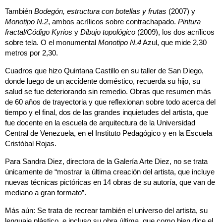
También
Bodegón, estructura con botellas y frutas
(2007) y
Monotipo N.2
, ambos acrílicos sobre contrachapado.
Pintura
fractal/Código Kyrios
y
Dibujo topológico
(2009), los dos acrílicos
sobre tela. O el monumental
Monotipo N.4
Azul, que mide 2,30
metros por 2,30.
Cuadros que hizo Quintana Castillo en su taller de San Diego,
donde luego de un accidente doméstico, recuerda su hijo, su
salud se fue deteriorando sin remedio. Obras que resumen más
de 60 años de trayectoria y que reflexionan sobre todo acerca del
tiempo y el final, dos de las grandes inquietudes del artista, que
fue docente en la escuela de arquitectura de la Universidad
Central de Venezuela, en el Instituto Pedagógico y en la Escuela
Cristóbal Rojas.
Para Sandra Diez, directora de la Galería Arte Diez, no se trata
únicamente de “mostrar la última creación del artista, que incluye
nuevas técnicas pictóricas en 14 obras de su autoría, que van de
mediano a gran formato”.
Más aún: Se trata de recrear también el universo del artista, su
lenguaje plástico, e incluso su obra última, que como bien dice el