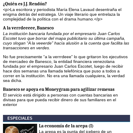
¿Quién es J.J. Rendón?
<p>La escritora y periodista María Elena Lavaud desentraña el
enigma detrás del estratega. Un viaje literario que entrelaza la
complejidad de la política con el drama humano.</p>
A la verrdeeeee, Banesco
La institución bancaria fundada por el empresario Juan Carlos
Escotet tuvo que borrar del mapa publicitario su última campaña,
cuyo slogan “A la veeerde” hacía alusión a la cuenta que facilita las
transacciones en verdes.
No fue precisamente “a la verrrdeee” lo que gritaron los ejecutivos
de mercadeo de Banesco, la entidad financiera venezolana
fundada por el empresario Juan Carlos Escotet, luego de recibir
hace dos semanas una llamada telefónica que puso a todos a
correr en la institución. No era una llamada cualquiera, la verdad
sea dicha.
Banesco se apoya en Moneygram para agilizar remesas
El servicio está dirigido a personas con cuentas bancarias en
divisas para que pueda recibir dinero de sus familiares en el
exterior
ESPECIALES
La economía de la arepa (I)
La arepa es la punta del iceberg de un