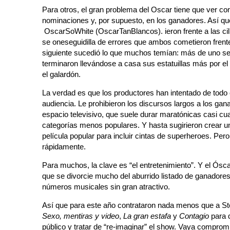
Para otros, el gran problema del Oscar tiene que ver con 
nominaciones y, por supuesto, en los ganadores. Así que
OscarSoWhite (OscarTanBlancos). ieron frente a las cil
se oneseguidilla de errores que ambos cometieron frente 
siguiente sucedió lo que muchos temían: más de uno se
terminaron llevándose a casa sus estatuillas más por el
el galardón.
La verdad es que los productores han intentado de todo 
audiencia. Le prohibieron los discursos largos a los gan
espacio televisivo, que suele durar maratónicas casi cua
categorías menos populares. Y hasta sugirieron crear u
película popular para incluir cintas de superheroes. Per
rápidamente.
Para muchos, la clave es “el entretenimiento”. Y el Ósc
que se divorcie mucho del aburrido listado de ganadore
números musicales sin gran atractivo.
Así que para este año contrataron nada menos que a Ste
Sexo, mentiras y video
,
La gran estafa
y
Contagio
para q
público y tratar de “re-imaginar” el show. Vaya comprom