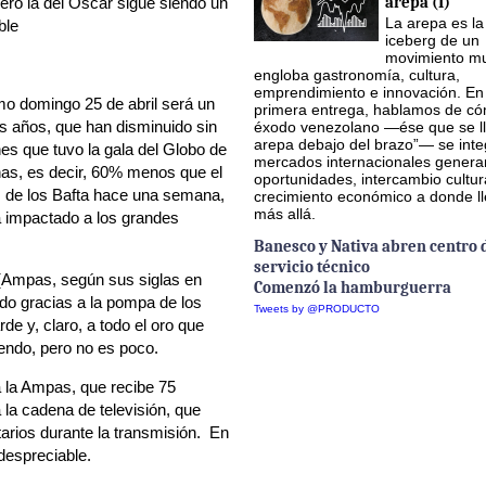
arepa (I)
Pero la del Óscar sigue siendo un
La arepa es la
ble
iceberg de un
movimiento mu
engloba gastronomía, cultura,
emprendimiento e innovación. En
mo domingo 25 de abril será un
primera entrega, hablamos de có
mos años, que han disminuido sin
éxodo venezolano —ése que se ll
arepa debajo del brazo”— se inte
es que tuvo la gala del Globo de
mercados internacionales gener
nas, es decir, 60% menos que el
oportunidades, intercambio cultur
s de los Bafta hace una semana,
crecimiento económico a donde l
más allá.
a impactado a los grandes
Banesco y Nativa abren centro 
servicio técnico
(Ampas, según sus siglas en
Comenzó la hamburguerra
do gracias a la pompa de los
Tweets by @PRODUCTO
 y, claro, a todo el oro que
endo, pero no es poco.
a la Ampas, que recibe 75
la cadena de televisión, que
tarios durante la transmisión. En
despreciable.