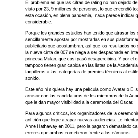
El problema es que las cifras de rating no han dejado de
visto por 23, 9 millones de personas, lo que encendió t
esta ocasión, en plena pandemia, nada parece indicar 
considerable.
Porque los grandes estudios han tenido que atrasar los 
sencillamente apostar por mostrarlas en sus plataformas
publicitario que acostumbran, así que los resultados no
la nueva cinta de 007 se niega a ser despachada en Int
princesa Mulan, que casi pasó desapercibida. Y por el o
tampoco tienen gran cabida en las listas de la Academi
taquilleras a las categorías de premios técnicos al estil
sonido.
Este año ni siquiera hay una película como Avatar o El s
arrasar con las candidaturas de los miembros de la Ac
que le dan mayor visibilidad a la ceremonia del Oscar.
Para algunos críticos, los organizadores de la ceremoni
anfitrión que logre atrapar nuevas audiencias. Lo intent
Anne Hathaway en 2011, pero la pagaron demasiado caro 
errores que ambos cometieron frente a las cámaras.