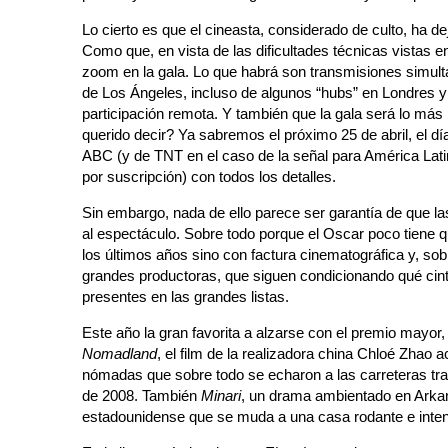
Lo cierto es que el cineasta, considerado de culto, ha d
Como que, en vista de las dificultades técnicas vistas e
zoom en la gala. Lo que habrá son transmisiones simult
de Los Ángeles, incluso de algunos “hubs” en Londres y 
participación remota. Y también que la gala será lo más
querido decir? Ya sabremos el próximo 25 de abril, el dí
ABC (y de TNT en el caso de la señal para América Latin
por suscripción) con todos los detalles.
Sin embargo, nada de ello parece ser garantía de que 
al espectáculo. Sobre todo porque el Oscar poco tiene qu
los últimos años sino con factura cinematográfica y, sob
grandes productoras, que siguen condicionando qué cint
presentes en las grandes listas.
Este año la gran favorita a alzarse con el premio mayor,
Nomadland
, el film de la realizadora china Chloé Zhao
nómadas que sobre todo se echaron a las carreteras tras
de 2008. También
Minari
, un drama ambientado en Arka
estadounidense que se muda a una casa rodante e inten