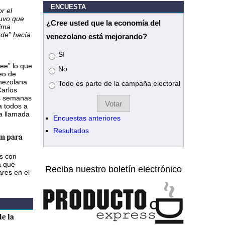
ENCUESTA
r el
tuvo que
¿Cree usted que la economía del
tima
rde” hacía
venezolano está mejorando?
Opciones
Sí
ee” lo que
No
eo de
enezolana
Todo es parte de la campaña electoral
Carlos
os semanas
a todos a
na llamada
Encuestas anteriores
Resultados
m para
as con
a que
Reciba nuestro boletín electrónico
ares en el
e la