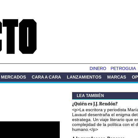
Pasar al
contenido
principal
DINERO
PETROGUIA
MERCADOS
CARA A CARA
LANZAMIENTOS
MARCAS
OP
LEA TAMBIÉN
¿Quién es J.J. Rendón?
<p>La escritora y periodista Marí
Lavaud desentraña el enigma det
estratega. Un viaje literario que e
complejidad de la política con el
humano.</p>