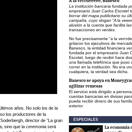
A la verrdeeeee, Banesco
La institución bancaria fundada po
empresario Juan Carlos Escotet 
borrar del mapa publicitario su úl
campaña, cuyo slogan “A la veee
alusión a la cuenta que facilita las
transacciones en verdes.
No fue precisamente “a la verrrde
gritaron los ejecutivos de mercad
Banesco, la entidad financiera v
fundada por el empresario Juan 
Escotet, luego de recibir hace d
una llamada telefónica que puso 
correr en la institución. No era u
cualquiera, la verdad sea dicha.
Banesco se apoya en Moneygra
agilizar remesas
El servicio está dirigido a person
cuentas bancarias en divisas par
pueda recibir dinero de sus famili
exterior
ltimos años. No solo los de la
so los productores de la
ESPECIALES
Soderbergh, director de "La gran
la, sino que la ceremonia será
La economía d