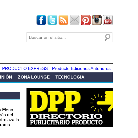
Buscar
Formulario de
búsqueda
PRODUCTO EXPRESS
Producto Ediciones Anteriores
INIÓN
ZONA LOUNGE
TECNOLOGÍA
a Elena
rás del
ntrelaza la
 drama