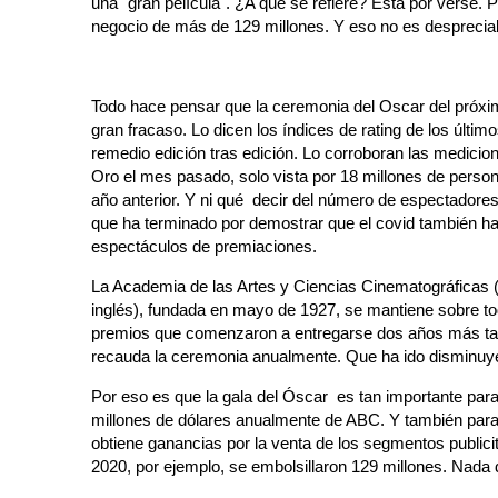
una "gran película". ¿A qué se refiere? Está por verse. 
negocio de más de 129 millones. Y eso no es desprecia
Todo hace pensar que la ceremonia del Oscar del próxi
gran fracaso. Lo dicen los índices de rating de los últi
remedio edición tras edición. Lo corroboran las medicion
Oro el mes pasado, solo vista por 18 millones de perso
año anterior. Y ni qué decir del número de espectadore
que ha terminado por demostrar que el covid también h
espectáculos de premiaciones.
La Academia de las Artes y Ciencias Cinematográficas 
inglés), fundada en mayo de 1927, se mantiene sobre to
premios que comenzaron a entregarse dos años más tarde
recauda la ceremonia anualmente. Que ha ido disminuy
Por eso es que la gala del Óscar es tan importante par
millones de dólares anualmente de ABC. Y también para 
obtiene ganancias por la venta de los segmentos publici
2020, por ejemplo, se embolsillaron 129 millones. Nada 