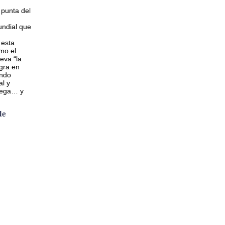
 punta del
ndial que
 esta
mo el
eva “la
gra en
ando
al y
lega… y
de