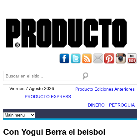
Pasar al
contenido
principal
Buscar
Formulario de búsqueda
Viernes 7 Agosto 2026
Producto Ediciones Anteriores
PRODUCTO EXPRESS
DINERO
PETROGUIA
Con Yogui Berra el beisbol