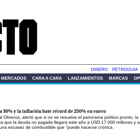
Pasar al
contenido
principal
DINERO
PETROGUIA
MERCADOS
CARA A CARA
LANZAMIENTOS
MARCAS
OP
a 30% y la inflación bate récord de 250% en enero
l Oliveros, alertó que si no se resuelve el panorama político pronto, la 
 que la deuda no pagada llegará este año a USD 17.000 millones y a
y una escasez de combustible que "puede hacerse crónica.