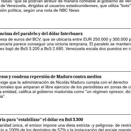
s falsas "que se podrían atribuir de manera confiable al gobierno de Ve
 de Venezuela, dirigidas al usuarios estadounidenses, que utiliza "bots
isión política, según una nota de NBC News
ncima del paralelo y del dólar Interbanex
mesa de euros del BCV, que se ubicaría entre EUR 250.000 y 300.000 
 bancaria parece conseguir una victoria temprana. El paralelo se mantie
nex bajó de BsS 3.200 a BsS 2.680. Venezuela escala dos puestos en r
presos y condena represión de Maduro contra medios
xige que la administración de Nicolás Maduro cumpla con el derecho
ionales que amparan el libre ejercicio de los periodistas en zonas de co
 entidad, califica al gobierno madurista como "un régimen opresor, dict
a".
a para "estabilizar" el dólar en BsS 3.300
aridad única, el emisor impone una dieta estricta -y peligrosa- de restr
rio a 100% de los depósitos de 57% y la instauración del encaje margin