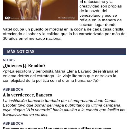
El entusiasmo y la
creatividad son propias
de la sazón del
venezolano y eso se
refleja en la manera de
cocinar, lugar donde
Vatel ocupa un puesto primordial en la cocina de cada casa criolla,
ofreciendo el sabor y la calidad que lo ha caracterizado por más de
30 años en el mercado nacional.
MÁS NOTICIAS
NOTAS
¿Quién es J.J. Rendón?
<p>La escritora y periodista María Elena Lavaud desentraña el
enigma detrás del estratega. Un viaje literario que entrelaza la
complejidad de la política con el drama humano.</p>
ABREBOCA
A la verrdeeeee, Banesco
La institución bancaria fundada por el empresario Juan Carlos
Escotet tuvo que borrar del mapa publicitario su última campaña,
cuyo slogan “A la veeerde” hacía alusión a la cuenta que facilita las
transacciones en verdes.
ABREBOCA
Banesco se apoya en Moneygram para agilizar remesas