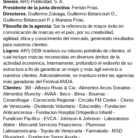
Socios
: ARS Publicidad, S. A.
Presidente de la junta directiva
: Fernán Frías.
Directores
: Guillermo Zuloaga, Guillermo Betancourt O.,
Guillermo Betancourt P. y Mariana Frías.
Filosofía de la agencia
: Ser la referencia de mayor éxito en
comunicación de marcas en el país, por su creatividad,
agilidad, ética y conocimiento del mercado, generando resultados
para nuestros clientes.
Logros
: ARS DDB mantuvo su robusto portafolio de clientes, el
cual incluye marcas reconocidas en diversos ámitos de la
actividad económica. Internamente, profundizó el rediseño de su
estructura a fin de garantizar un mejor y más ágil servicio a
nuestros clientes. Adicionalmente, se mantuvo entre las agencias
más ganadoras del Festival ANDA.
Clientes:
3M
Alfonzo Rivas & Cia
Alimentos Arcos Dorados
Alimentos Munchy
AVAA
Beco
Bima
Boumac
Ceramihogar
Cerveceria Regional
Circuito FM Center
Clorox
de Venezuela
Dividendo Voluntario
Educredito
Fundacion
Anticancerosa
Fundacion Hospital Ortopedico Infantil
Fundicion Pacifico
EVCA
Johnson & Johnson
Laboratorios
Abbot
Mercantil Servicios Financieros
Plumrose
Latinoamericana
Toyota de Venezuela
Farmatodo
MSD
(Nuvaring)
Fundacion Senos Ayuda