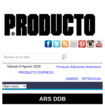
Pasar al
contenido
principal
Buscar
Formulario de búsqueda
Sábado 8 Agosto 2026
Producto Ediciones Anteriores
PRODUCTO EXPRESS
DINERO
PETROGUIA
ARS DDB