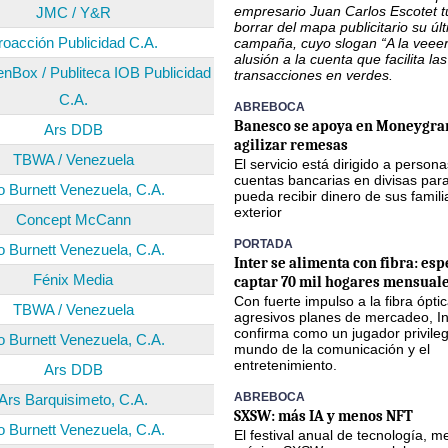
empresario Juan Carlos Escotet 
JMC / Y&R
borrar del mapa publicitario su úl
roacción Publicidad C.A.
campaña, cuyo slogan “A la veee
alusión a la cuenta que facilita las
nBox / Publiteca IOB Publicidad
transacciones en verdes.
C.A.
ABREBOCA
Banesco se apoya en Moneygra
Ars DDB
agilizar remesas
TBWA / Venezuela
El servicio está dirigido a person
cuentas bancarias en divisas par
o Burnett Venezuela, C.A.
pueda recibir dinero de sus famili
exterior
Concept McCann
PORTADA
o Burnett Venezuela, C.A.
Inter se alimenta con fibra: esp
Fénix Media
captar 70 mil hogares mensuale
Con fuerte impulso a la fibra óptic
TBWA / Venezuela
agresivos planes de mercadeo, In
confirma como un jugador privileg
o Burnett Venezuela, C.A.
mundo de la comunicación y el
entretenimiento.
Ars DDB
ABREBOCA
Ars Barquisimeto, C.A.
SXSW: más IA y menos NFT
o Burnett Venezuela, C.A.
El festival anual de tecnología, m