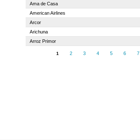
Ama de Casa
American Airlines
Arcor
Arichuna
Arroz Primor
2
3
4
5
6
7
1
Páginas