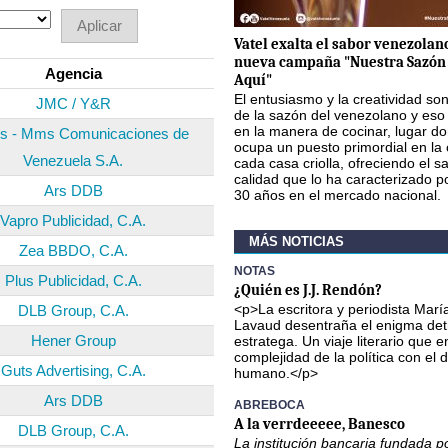
Vatel exalta el sabor venezolan
nueva campaña "Nuestra Sazón 
Agencia
Aquí"
El entusiasmo y la creatividad so
JMC / Y&R
de la sazón del venezolano y eso 
en la manera de cocinar, lugar do
cis - Mms Comunicaciones de
ocupa un puesto primordial en la
Venezuela S.A.
cada casa criolla, ofreciendo el sa
calidad que lo ha caracterizado 
Ars DDB
30 años en el mercado nacional.
Vapro Publicidad, C.A.
MÁS NOTICIAS
Zea BBDO, C.A.
NOTAS
Plus Publicidad, C.A.
¿Quién es J.J. Rendón?
<p>La escritora y periodista Marí
DLB Group, C.A.
Lavaud desentraña el enigma det
Hener Group
estratega. Un viaje literario que e
complejidad de la política con el
Guts Advertising, C.A.
humano.</p>
Ars DDB
ABREBOCA
A la verrdeeeee, Banesco
DLB Group, C.A.
La institución bancaria fundada po