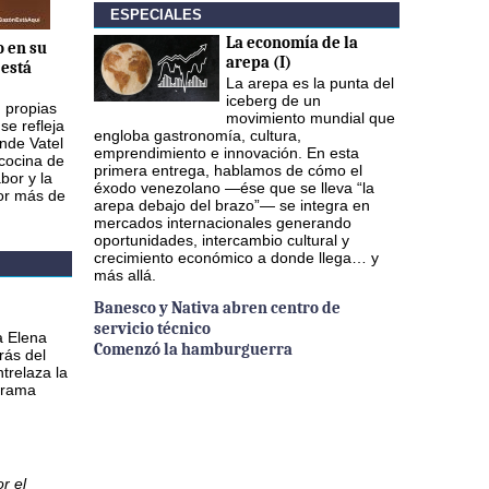
ESPECIALES
La economía de la
o en su
arepa (I)
está
La arepa es la punta del
iceberg de un
n propias
movimiento mundial que
se refleja
engloba gastronomía, cultura,
nde Vatel
emprendimiento e innovación. En esta
 cocina de
primera entrega, hablamos de cómo el
bor y la
éxodo venezolano —ése que se lleva “la
por más de
arepa debajo del brazo”— se integra en
mercados internacionales generando
oportunidades, intercambio cultural y
crecimiento económico a donde llega… y
más allá.
Banesco y Nativa abren centro de
servicio técnico
a Elena
Comenzó la hamburguerra
rás del
ntrelaza la
 drama
r el