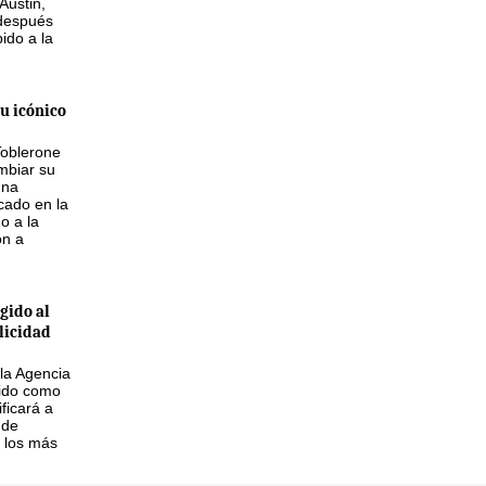
Austin,
 después
ido a la
u icónico
Toblerone
mbiar su
una
icado en la
do a la
ón a
gido al
licidad
 la Agencia
ido como
ficará a
 de
 los más