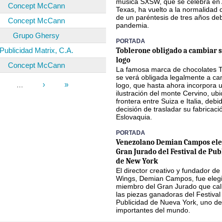
música SXSW, que se celebra en 
Concept McCann
Texas, ha vuelto a la normalidad
de un paréntesis de tres años deb
Concept McCann
pandemia.
Grupo Ghersy
PORTADA
Publicidad Matrix, C.A.
Toblerone obligado a cambiar s
logo
Concept McCann
La famosa marca de chocolates 
se verá obligada legalmente a ca
›
»
…
logo, que hasta ahora incorpora 
ilustración del monte Cervino, ub
frontera entre Suiza e Italia, debi
decisión de trasladar su fabricaci
Eslovaquia.
PORTADA
Venezolano Demian Campos ele
Gran Jurado del Festival de Pub
de New York
El director creativo y fundador de
Wings, Demian Campos, fue eleg
miembro del Gran Jurado que cali
las piezas ganadoras del Festival
Publicidad de Nueva York, uno de
importantes del mundo.