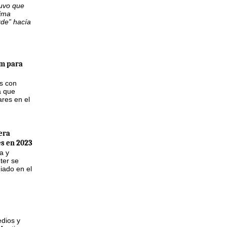
tuvo que
tima
rde” hacía
m para
as con
a que
ares en el
era
s en 2023
a y
ter se
iado en el
edios y