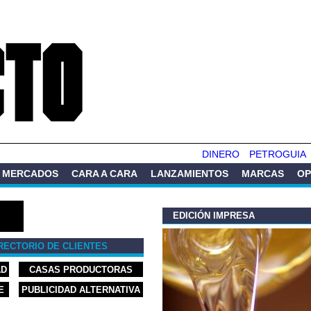
Pasar al
contenido
principal
DINERO
PETROGUIA
MERCADOS
CARA A CARA
LANZAMIENTOS
MARCAS
OP
EDICIÓN IMPRESA
RECTORIO DE CLIENTES
AD
CASAS PRODUCTORAS
E
PUBLICIDAD ALTERNATIVA