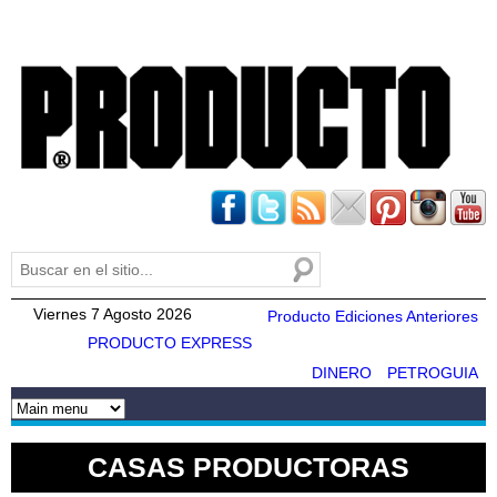
Pasar al
contenido
principal
Buscar
Formulario de búsqueda
Viernes 7 Agosto 2026
Producto Ediciones Anteriores
PRODUCTO EXPRESS
DINERO
PETROGUIA
CASAS PRODUCTORAS