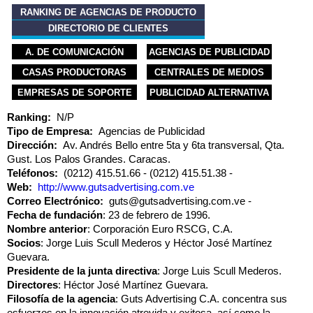
RANKING DE AGENCIAS DE PRODUCTO
DIRECTORIO DE CLIENTES
A. DE COMUNICACIÓN
AGENCIAS DE PUBLICIDAD
CASAS PRODUCTORAS
CENTRALES DE MEDIOS
EMPRESAS DE SOPORTE
PUBLICIDAD ALTERNATIVA
Ranking:
N/P
Tipo de Empresa:
Agencias de Publicidad
Dirección:
Av. Andrés Bello entre 5ta y 6ta transversal, Qta.
Gust. Los Palos Grandes. Caracas.
Teléfonos:
(0212) 415.51.66
(0212) 415.51.38
Web:
http://www.gutsadvertising.com.ve
Correo Electrónico:
guts@gutsadvertising.com.ve
Fecha de fundación
: 23 de febrero de 1996.
Nombre anterior
: Corporación Euro RSCG, C.A.
Socios
: Jorge Luis Scull Mederos y Héctor José Martínez
Guevara.
Presidente de la junta directiva
: Jorge Luis Scull Mederos.
Directores
: Héctor José Martínez Guevara.
Filosofía de la agencia
: Guts Advertising C.A. concentra sus
esfuerzos en la innovación atrevida y exitosa, así como la