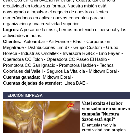
creatividad en todas sus formas. Nuestra misión está
consagrada a impulsar el negocio de nuestros clientes
esmerándonos en aplicar nuevos conceptos para su
organización y una creatividad superior
Logros
: A pesar de la crisis, hemos mantenido el personal y las
actividades intactas.
Clientes:
Autoambar
Air France
Blast
Corporacion
Megatrade
Distribuciones Lim 97
Grupo Custom
Grupo
Horeca
Industrias Ondaflex
Inversora RGRZ
Lino Fayen
Operadora CC Tolon
Operadora CC Paseo El Hatillo
Promotora CC San Ignacio
Promotora Hadden
Techos
Coloniales del Valle I
Seguros La Vitalicia
Midtown Doral
Cuentas ganadas:
Midtown Doral
Cuentas dejadas de atender:
Linea DAE
EDICIÓN IMPRESA
Vatel exalta el sabor
venezolano en su nueva
campaña "Nuestra
Sazón está Aquí"
El entusiasmo y la
creatividad son propias