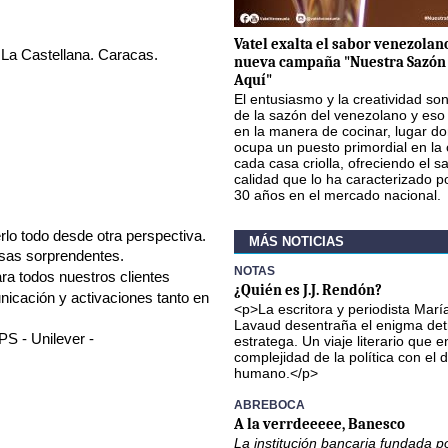
Vatel exalta el sabor venezolan
La Castellana. Caracas.
nueva campaña "Nuestra Sazón 
Aquí"
El entusiasmo y la creatividad so
de la sazón del venezolano y eso 
en la manera de cocinar, lugar do
ocupa un puesto primordial en la
cada casa criolla, ofreciendo el sa
calidad que lo ha caracterizado 
30 años en el mercado nacional.
rlo todo desde otra perspectiva.
MÁS NOTICIAS
osas sorprendentes.
NOTAS
a todos nuestros clientes
¿Quién es J.J. Rendón?
nicación y activaciones tanto en
<p>La escritora y periodista Marí
Lavaud desentraña el enigma det
GPS
Unilever
estratega. Un viaje literario que e
complejidad de la política con el
humano.</p>
ABREBOCA
A la verrdeeeee, Banesco
La institución bancaria fundada po