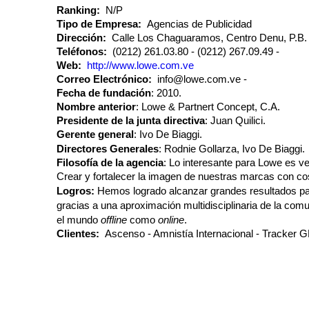
Ranking:
N/P
Tipo de Empresa:
Agencias de Publicidad
Dirección:
Calle Los Chaguaramos, Centro Denu, P.B. 
Teléfonos:
(0212) 261.03.80
(0212) 267.09.49
Web:
http://www.lowe.com.ve
Correo Electrónico:
info@lowe.com.ve
Fecha de fundación
: 2010.
Nombre anterior
: Lowe & Partnert Concept, C.A.
Presidente de la junta directiva
: Juan Quilici.
Gerente general
: Ivo De Biaggi.
Directores Generales
: Rodnie Gollarza, Ivo De Biaggi.
Filosofía de la agencia
: Lo interesante para Lowe es ve
Crear y fortalecer la imagen de nuestras marcas con c
Logros:
Hemos logrado alcanzar grandes resultados par
gracias a una aproximación multidisciplinaria de la comu
el mundo
offline
como
online
.
Clientes:
Ascenso
Amnistía Internacional
Tracker 