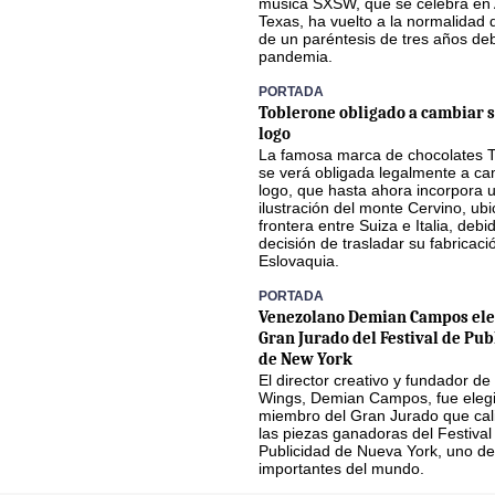
música SXSW, que se celebra en 
Texas, ha vuelto a la normalidad
de un paréntesis de tres años deb
pandemia.
PORTADA
Toblerone obligado a cambiar s
logo
La famosa marca de chocolates 
se verá obligada legalmente a ca
logo, que hasta ahora incorpora 
ilustración del monte Cervino, ub
frontera entre Suiza e Italia, debi
decisión de trasladar su fabricaci
Eslovaquia.
PORTADA
Venezolano Demian Campos ele
Gran Jurado del Festival de Pub
de New York
El director creativo y fundador de
Wings, Demian Campos, fue eleg
miembro del Gran Jurado que cali
las piezas ganadoras del Festival
Publicidad de Nueva York, uno de
importantes del mundo.