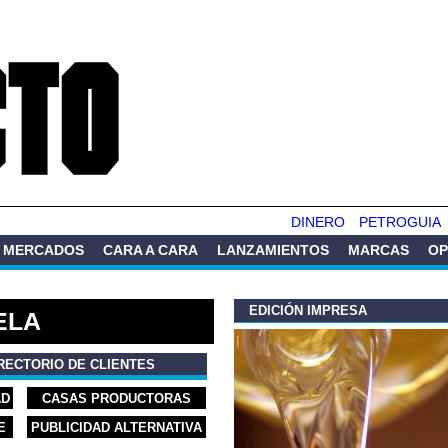
Pasar al
contenido
principal
DINERO
PETROGUIA
MERCADOS
CARA A CARA
LANZAMIENTOS
MARCAS
OP
EDICIÓN IMPRESA
ELA
RECTORIO DE CLIENTES
AD
CASAS PRODUCTORAS
E
PUBLICIDAD ALTERNATIVA