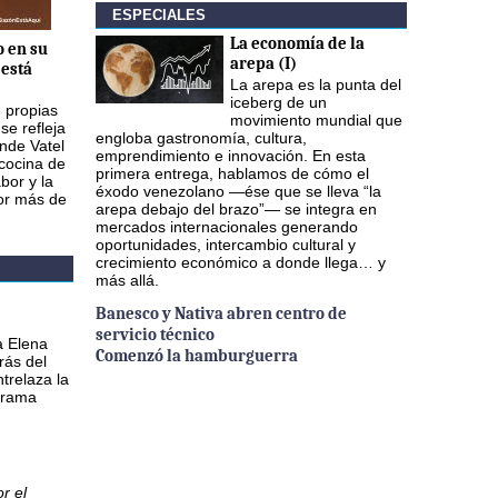
ESPECIALES
La economía de la
o en su
arepa (I)
está
La arepa es la punta del
iceberg de un
n propias
movimiento mundial que
se refleja
engloba gastronomía, cultura,
nde Vatel
emprendimiento e innovación. En esta
 cocina de
primera entrega, hablamos de cómo el
bor y la
éxodo venezolano —ése que se lleva “la
por más de
arepa debajo del brazo”— se integra en
mercados internacionales generando
oportunidades, intercambio cultural y
crecimiento económico a donde llega… y
más allá.
Banesco y Nativa abren centro de
servicio técnico
a Elena
Comenzó la hamburguerra
rás del
ntrelaza la
 drama
r el