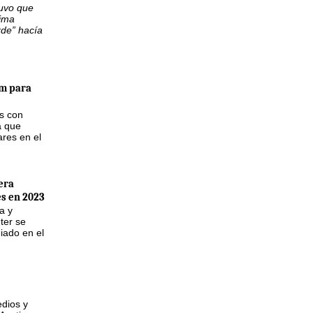
tuvo que
tima
rde” hacía
m para
as con
a que
ares en el
era
s en 2023
a y
ter se
iado en el
edios y