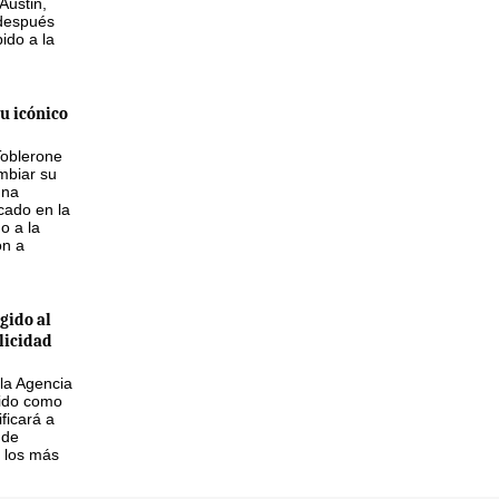
Austin,
 después
ido a la
u icónico
Toblerone
mbiar su
una
icado en la
do a la
ón a
gido al
licidad
 la Agencia
ido como
ficará a
 de
 los más