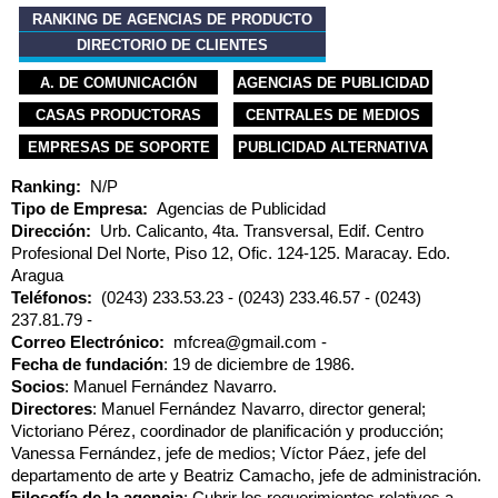
RANKING DE AGENCIAS DE PRODUCTO
DIRECTORIO DE CLIENTES
A. DE COMUNICACIÓN
AGENCIAS DE PUBLICIDAD
CASAS PRODUCTORAS
CENTRALES DE MEDIOS
EMPRESAS DE SOPORTE
PUBLICIDAD ALTERNATIVA
Ranking:
N/P
Tipo de Empresa:
Agencias de Publicidad
Dirección:
Urb. Calicanto, 4ta. Transversal, Edif. Centro
Profesional Del Norte, Piso 12, Ofic. 124-125. Maracay. Edo.
Aragua
Teléfonos:
(0243) 233.53.23
(0243) 233.46.57
(0243)
237.81.79
Correo Electrónico:
mfcrea@gmail.com
Fecha de fundación
: 19 de diciembre de 1986.
Socios
: Manuel Fernández Navarro.
Directores
: Manuel Fernández Navarro, director general;
Victoriano Pérez, coordinador de planificación y producción;
Vanessa Fernández, jefe de medios; Víctor Páez, jefe del
departamento de arte y Beatriz Camacho, jefe de administración.
Filosofía de la agencia
: Cubrir los requerimientos relativos a