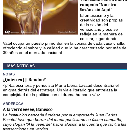
campaña "Nuestra
Sazón está Aquí"
El entusiasmo y la
creatividad son propias
de la sazón del
venezolano y eso se
refleja en la manera de
cocinar, lugar donde
Vatel ocupa un puesto primordial en la cocina de cada casa criolla,
ofreciendo el sabor y la calidad que lo ha caracterizado por más de
30 años en el mercado nacional.
MÁS NOTICIAS
NOTAS
¿Quién es J.J. Rendón?
<p>La escritora y periodista María Elena Lavaud desentraña el
enigma detrás del estratega. Un viaje literario que entrelaza la
complejidad de la política con el drama humano.</p>
ABREBOCA
A la verrdeeeee, Banesco
La institución bancaria fundada por el empresario Juan Carlos
Escotet tuvo que borrar del mapa publicitario su última campaña,
cuyo slogan “A la veeerde” hacía alusión a la cuenta que facilita las
transacciones en verdes.