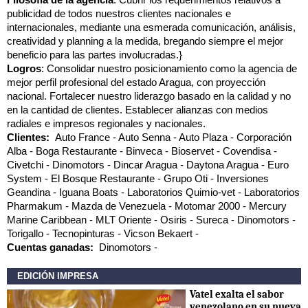
publicidad de todos nuestros clientes nacionales e
internacionales, mediante una esmerada comunicación, análisis,
creatividad y planning a la medida, bregando siempre el mejor
beneficio para las partes involucradas.}
Logros
: Consolidar nuestro posicionamiento como la agencia de
mejor perfil profesional del estado Aragua, con proyección
nacional. Fortalecer nuestro liderazgo basado en la calidad y no
en la cantidad de clientes. Establecer alianzas con medios
radiales e impresos regionales y nacionales.
Clientes:
Auto France
Auto Senna
Auto Plaza
Corporación
Alba
Boga Restaurante
Binveca
Bioservet
Covendisa
Civetchi
Dinomotors
Dincar Aragua
Daytona Aragua
Euro
System
El Bosque Restaurante
Grupo Oti
Inversiones
Geandina
Iguana Boats
Laboratorios Quimio-vet
Laboratorios
Pharmakum
Mazda de Venezuela
Motomar 2000
Mercury
Marine Caribbean
MLT Oriente
Osiris
Sureca
Dinomotors
Torigallo
Tecnopinturas
Vicson Bekaert
Cuentas ganadas:
Dinomotors
EDICIÓN IMPRESA
Vatel exalta el sabor
venezolano en su nueva