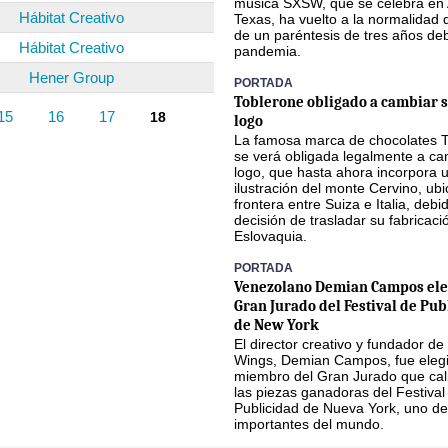
música SXSW, que se celebra en 
Hábitat Creativo
Texas, ha vuelto a la normalidad
de un paréntesis de tres años deb
Hábitat Creativo
pandemia.
Hener Group
PORTADA
Toblerone obligado a cambiar s
15
16
17
18
logo
La famosa marca de chocolates 
se verá obligada legalmente a ca
logo, que hasta ahora incorpora 
ilustración del monte Cervino, ub
frontera entre Suiza e Italia, debi
decisión de trasladar su fabricaci
Eslovaquia.
PORTADA
Venezolano Demian Campos ele
Gran Jurado del Festival de Pub
de New York
El director creativo y fundador de
Wings, Demian Campos, fue eleg
miembro del Gran Jurado que cali
las piezas ganadoras del Festival
Publicidad de Nueva York, uno de
importantes del mundo.