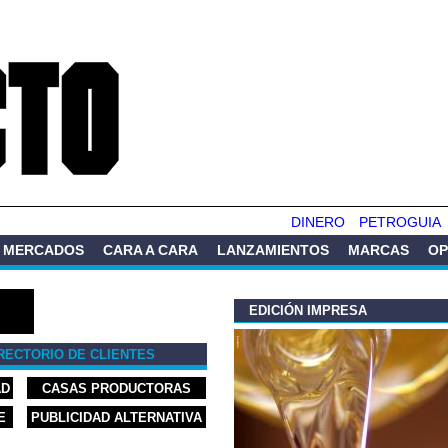
Pasar al
contenido
principal
DINERO
PETROGUIA
MERCADOS
CARA A CARA
LANZAMIENTOS
MARCAS
OP
EDICIÓN IMPRESA
RECTORIO DE CLIENTES
AD
CASAS PRODUCTORAS
E
PUBLICIDAD ALTERNATIVA