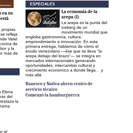
ESPECIALES
La economía de la
o en su
arepa (I)
está
La arepa es la punta del
iceberg de un
n propias
movimiento mundial que
se refleja
engloba gastronomía, cultura,
nde Vatel
emprendimiento e innovación. En esta
 cocina de
primera entrega, hablamos de cómo el
bor y la
éxodo venezolano —ése que se lleva “la
por más de
arepa debajo del brazo”— se integra en
mercados internacionales generando
oportunidades, intercambio cultural y
crecimiento económico a donde llega… y
más allá.
Banesco y Nativa abren centro de
servicio técnico
a Elena
Comenzó la hamburguerra
rás del
ntrelaza la
 drama
r el