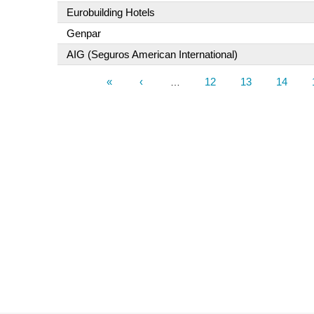
Eurobuilding Hotels
Genpar
AIG (Seguros American International)
«
‹
12
13
14
…
Páginas