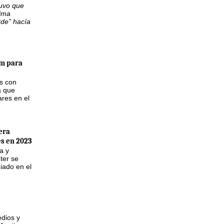
tuvo que
tima
rde” hacía
m para
as con
a que
ares en el
era
s en 2023
a y
ter se
iado en el
edios y