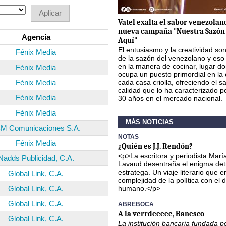
Vatel exalta el sabor venezolan
nueva campaña "Nuestra Sazón 
Agencia
Aquí"
El entusiasmo y la creatividad so
Fénix Media
de la sazón del venezolano y eso 
en la manera de cocinar, lugar do
Fénix Media
ocupa un puesto primordial en la
Fénix Media
cada casa criolla, ofreciendo el sa
calidad que lo ha caracterizado 
Fénix Media
30 años en el mercado nacional.
Fénix Media
MÁS NOTICIAS
M Comunicaciones S.A.
NOTAS
Fénix Media
¿Quién es J.J. Rendón?
<p>La escritora y periodista Marí
Nadds Publicidad, C.A.
Lavaud desentraña el enigma det
estratega. Un viaje literario que e
Global Link, C.A.
complejidad de la política con el
Global Link, C.A.
humano.</p>
Global Link, C.A.
ABREBOCA
A la verrdeeeee, Banesco
Global Link, C.A.
La institución bancaria fundada po