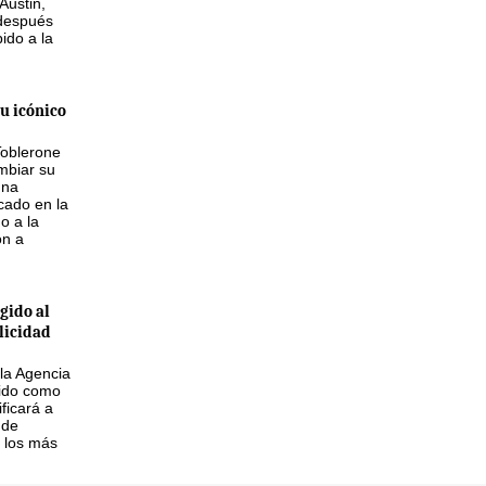
Austin,
 después
ido a la
u icónico
Toblerone
mbiar su
una
icado en la
do a la
ón a
gido al
licidad
 la Agencia
ido como
ficará a
 de
 los más