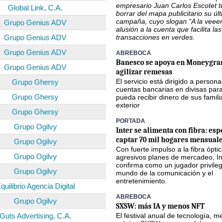
empresario Juan Carlos Escotet 
Global Link, C.A.
borrar del mapa publicitario su úl
campaña, cuyo slogan “A la veee
Grupo Genius ADV
alusión a la cuenta que facilita las
Grupo Genius ADV
transacciones en verdes.
Grupo Genius ADV
ABREBOCA
Banesco se apoya en Moneygra
Grupo Genius ADV
agilizar remesas
El servicio está dirigido a person
Grupo Ghersy
cuentas bancarias en divisas par
Grupo Ghersy
pueda recibir dinero de sus famili
exterior
Grupo Ghersy
PORTADA
Grupo Ogilvy
Inter se alimenta con fibra: esp
captar 70 mil hogares mensuale
Grupo Ogilvy
Con fuerte impulso a la fibra óptic
Grupo Ogilvy
agresivos planes de mercadeo, In
confirma como un jugador privileg
Grupo Ogilvy
mundo de la comunicación y el
entretenimiento.
quilibrio Agencia Digital
ABREBOCA
Grupo Ogilvy
SXSW: más IA y menos NFT
Guts Advertising, C.A.
El festival anual de tecnología, m