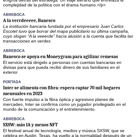
enigma detrás del estratega. Un viaje literario que entrelaza la
complejidad de la política con el drama humano.</p>
ABREBOCA
A la verrdeeeee, Banesco
La institución bancaria fundada por el empresario Juan Carlos
Escotet tuvo que borrar del mapa publicitario su última campaña,
cuyo slogan “A la veeerde” hacía alusión a la cuenta que facilita las
transacciones en verdes.
ABREBOCA
Banesco se apoya en Moneygram para agilizar remesas
El servicio está dirigido a personas con cuentas bancarias en
divisas para que pueda recibir dinero de sus familiares en el
exterior
PORTADA
Inter se alimenta con fibra: espera captar 70 mil hogares
mensuales en 2023
Con fuerte impulso a la fibra óptica y agresivos planes de
mercadeo, Inter se confirma como un jugador privilegiado en el
mundo de la comunicación y el entretenimiento.
ABREBOCA
SXSW: más IA y menos NFT
El festival anual de tecnología, medios y música SXSW, que se
celebra en Austin, Texas, ha vuelto a la normalidad después de un