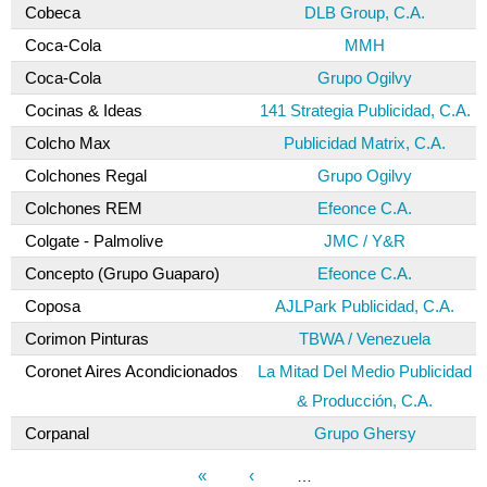
Cobeca
DLB Group, C.A.
Coca-Cola
MMH
Coca-Cola
Grupo Ogilvy
Cocinas & Ideas
141 Strategia Publicidad, C.A.
Colcho Max
Publicidad Matrix, C.A.
Colchones Regal
Grupo Ogilvy
Colchones REM
Efeonce C.A.
Colgate - Palmolive
JMC / Y&R
Concepto (Grupo Guaparo)
Efeonce C.A.
Coposa
AJLPark Publicidad, C.A.
Corimon Pinturas
TBWA / Venezuela
Coronet Aires Acondicionados
La Mitad Del Medio Publicidad
& Producción, C.A.
Corpanal
Grupo Ghersy
«
‹
…