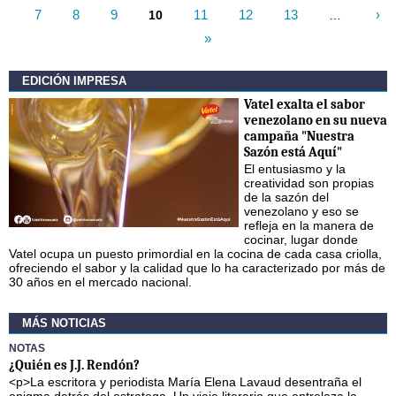
7
8
9
11
12
13
›
10
…
Páginas
»
EDICIÓN IMPRESA
Vatel exalta el sabor
venezolano en su nueva
campaña "Nuestra
Sazón está Aquí"
El entusiasmo y la
creatividad son propias
de la sazón del
venezolano y eso se
refleja en la manera de
cocinar, lugar donde
Vatel ocupa un puesto primordial en la cocina de cada casa criolla,
ofreciendo el sabor y la calidad que lo ha caracterizado por más de
30 años en el mercado nacional.
MÁS NOTICIAS
NOTAS
¿Quién es J.J. Rendón?
<p>La escritora y periodista María Elena Lavaud desentraña el