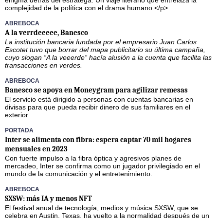
enigma detrás del estratega. Un viaje literario que entrelaza la
complejidad de la política con el drama humano.</p>
ABREBOCA
A la verrdeeeee, Banesco
La institución bancaria fundada por el empresario Juan Carlos
Escotet tuvo que borrar del mapa publicitario su última campaña,
cuyo slogan “A la veeerde” hacía alusión a la cuenta que facilita las
transacciones en verdes.
ABREBOCA
Banesco se apoya en Moneygram para agilizar remesas
El servicio está dirigido a personas con cuentas bancarias en
divisas para que pueda recibir dinero de sus familiares en el
exterior
PORTADA
Inter se alimenta con fibra: espera captar 70 mil hogares
mensuales en 2023
Con fuerte impulso a la fibra óptica y agresivos planes de
mercadeo, Inter se confirma como un jugador privilegiado en el
mundo de la comunicación y el entretenimiento.
ABREBOCA
SXSW: más IA y menos NFT
El festival anual de tecnología, medios y música SXSW, que se
celebra en Austin, Texas, ha vuelto a la normalidad después de un