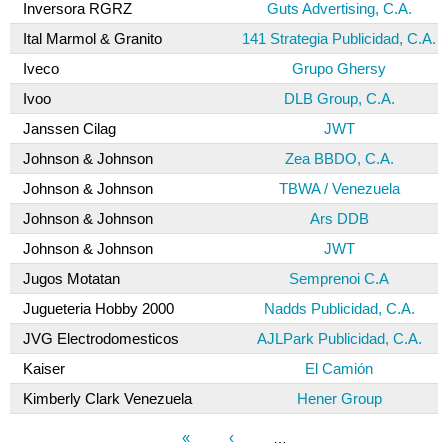
Inversora RGRZ
Guts Advertising, C.A.
Ital Marmol & Granito
141 Strategia Publicidad, C.A.
Iveco
Grupo Ghersy
Ivoo
DLB Group, C.A.
Janssen Cilag
JWT
Johnson & Johnson
Zea BBDO, C.A.
Johnson & Johnson
TBWA / Venezuela
Johnson & Johnson
Ars DDB
Johnson & Johnson
JWT
Jugos Motatan
Semprenoi C.A
Jugueteria Hobby 2000
Nadds Publicidad, C.A.
JVG Electrodomesticos
AJLPark Publicidad, C.A.
Kaiser
El Camión
Kimberly Clark Venezuela
Hener Group
«
‹
…